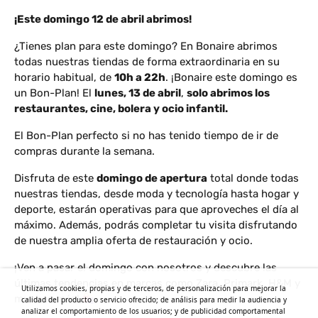
¡Este domingo 12 de abril abrimos!
¿Tienes plan para este domingo? En Bonaire abrimos
todas nuestras tiendas de forma extraordinaria en su
horario habitual, de
10h a 22h
. ¡Bonaire este domingo es
un Bon-Plan! El
lunes, 13 de abril
,
solo abrimos los
restaurantes, cine, bolera y ocio infantil.
El Bon-Plan perfecto si no has tenido tiempo de ir de
compras durante la semana.
Disfruta de este
domingo de apertura
total donde todas
nuestras tiendas, desde moda y tecnología hasta hogar y
deporte, estarán operativas para que aproveches el día al
máximo. Además, podrás completar tu visita disfrutando
de nuestra amplia oferta de restauración y ocio.
¡Ven a pasar el domingo con nosotros y descubre las
últimas tendencias en marcas como Zara, Primark, H&M y
Utilizamos cookies, propias y de terceros, de personalización para mejorar la
muchas más!
calidad del producto o servicio ofrecido; de análisis para medir la audiencia y
analizar el comportamiento de los usuarios; y de publicidad comportamental