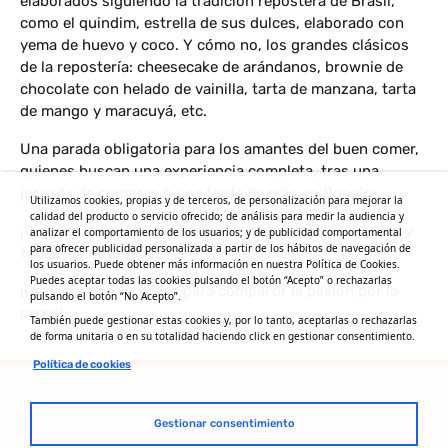
elaborados siguiendo la tradición repostera de Brasil,
como el quindim, estrella de sus dulces, elaborado con
yema de huevo y coco. Y cómo no, los grandes clásicos
de la repostería: cheesecake de arándanos, brownie de
chocolate con helado de vainilla, tarta de manzana, tarta
de mango y maracuyá, etc.
Una parada obligatoria para los amantes del buen comer,
quienes buscan una experiencia completa, tras una
jornada de compras o una tarde de ocio en Bonaire.
Utilizamos cookies, propias y de terceros, de personalización para mejorar la
calidad del producto o servicio ofrecido; de análisis para medir la audiencia y
¡Disfruta de promociones exclusivas, eventos, sorteos y
analizar el comportamiento de los usuarios; y de publicidad comportamental
para ofrecer publicidad personalizada a partir de los hábitos de navegación de
todas las novedades!
los usuarios. Puede obtener más información en nuestra Política de Cookies.
Puedes aceptar todas las cookies pulsando el botón “Acepto” o rechazarlas
¡Os esperamos a todxs para compartir la pasión por la
pulsando el botón “No Acepto”.
carne!
También puede gestionar estas cookies y, por lo tanto, aceptarlas o rechazarlas
de forma unitaria o en su totalidad haciendo click en gestionar consentimiento.
Política de cookies
Gestionar consentimiento