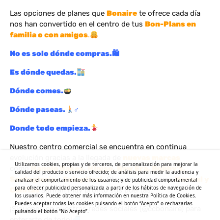
Las opciones de planes que
Bonaire
te ofrece cada día
nos han convertido en el centro de tus
Bon-Plans en
familia o con amigos
.
No es solo dónde compras.
🛍
Es dónde quedas.
Dónde comes.
Dónde paseas.
♂
Donde todo empieza.
Nuestro centro comercial se encuentra en continua
evolución gracias a la llegada de
nuevas marcas
Utilizamos cookies, propias y de terceros, de personalización para mejorar la
como
Manolo Bakes, Miniso, New Era, Bobby’s,
calidad del producto o servicio ofrecido; de análisis para medir la audiencia y
Santagloria
y
Soloptical.
Otras marcas como
Normal y
analizar el comportamiento de los usuarios; y de publicidad comportamental
para ofrecer publicidad personalizada a partir de los hábitos de navegación de
Canitas
abrirán muy pronto sus puertas.
los usuarios. Puede obtener más información en nuestra Política de Cookies.
Puedes aceptar todas las cookies pulsando el botón “Acepto” o rechazarlas
¡Síguenos en nuestras
redes sociales
(@ccbonaire) para
pulsando el botón “No Acepto”.
enterarte de todo!