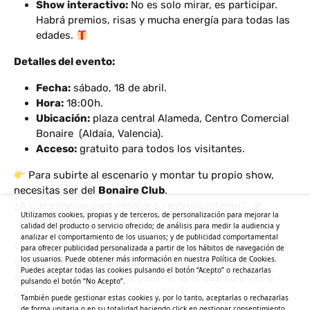
Show interactivo:
No es solo mirar, es participar.
Habrá premios, risas y mucha energía para todas las
edades.
Detalles del evento:
Fecha:
sábado, 18 de abril.
Hora:
18:00h.
Ubicación:
plaza central Alameda,
Centro Comercial
Bonaire
(Aldaia, Valencia).
Acceso:
gratuito para todos los visitantes.
Para subirte al escenario y montar tu propio show,
necesitas ser del
Bonaire Club
.
¿A qué esperas para desatar tu estrella interior?
Utilizamos cookies, propias y de terceros, de personalización para mejorar la
¡
Regístrate
ya y ven a darlo todo!
calidad del producto o servicio ofrecido; de análisis para medir la audiencia y
analizar el comportamiento de los usuarios; y de publicidad comportamental
Ven a disfrutar de una jornada de compras diferente y
para ofrecer publicidad personalizada a partir de los hábitos de navegación de
los usuarios. Puede obtener más información en nuestra Política de Cookies.
termina la tarde con el subidón de adrenalina que solo
Puedes aceptar todas las cookies pulsando el botón “Acepto” o rechazarlas
este show puede ofrecer. ¡Que no te lo cuenten, ven a
pulsando el botón “No Acepto”.
darlo todo en la pista de Bonaire!
También puede gestionar estas cookies y, por lo tanto, aceptarlas o rechazarlas
de forma unitaria o en su totalidad haciendo click en gestionar consentimiento.