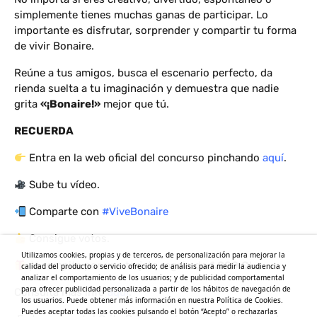
simplemente tienes muchas ganas de participar. Lo
importante es disfrutar, sorprender y compartir tu forma
de vivir Bonaire.
Reúne a tus amigos, busca el escenario perfecto, da
rienda suelta a tu imaginación y demuestra que nadie
grita
«¡Bonaire!»
mejor que tú.
RECUERDA
Entra en la web oficial del concurso pinchando
aquí
.
Sube tu vídeo.
Comparte con
#ViveBonaire
Consigue votos.
Utilizamos cookies, propias y de terceros, de personalización para mejorar la
¡Y compite por una tarjeta regalo de
1.000 €
!
calidad del producto o servicio ofrecido; de análisis para medir la audiencia y
analizar el comportamiento de los usuarios; y de publicidad comportamental
para ofrecer publicidad personalizada a partir de los hábitos de navegación de
Consulta más info
aquí
.
los usuarios. Puede obtener más información en nuestra Política de Cookies.
Puedes aceptar todas las cookies pulsando el botón “Acepto” o rechazarlas