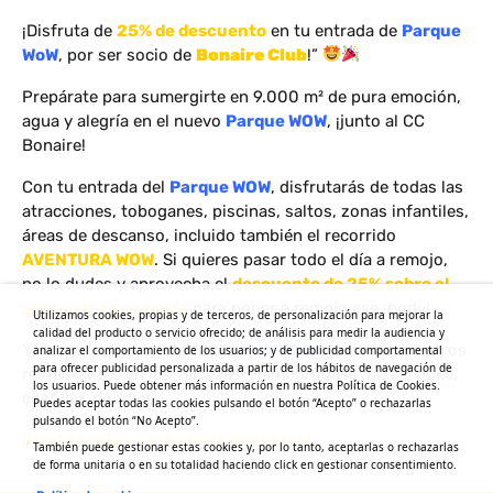
¡Disfruta de
25% de descuento
en tu entrada de
Parque
WoW
, por ser socio de
Bonaire Club
!”
Prepárate para sumergirte en 9.000 m² de pura emoción,
agua y alegría en el nuevo
Parque WOW
, ¡junto al CC
Bonaire!
Con tu entrada del
Parque WOW
, disfrutarás de todas las
atracciones, toboganes, piscinas, saltos, zonas infantiles,
áreas de descanso, incluido también el recorrido
AVENTURA WOW
. Si quieres pasar todo el día a remojo,
no lo dudes y aprovecha el
descuento de 25% sobre el
precio de tu entrada
para poner a remojo ese ¡body!
Utilizamos cookies, propias y de terceros, de personalización para mejorar la
calidad del producto o servicio ofrecido; de análisis para medir la audiencia y
Y después, ¡completa tu día
Bon-Plan
visitando nuestros
analizar el comportamiento de los usuarios; y de publicidad comportamental
para ofrecer publicidad personalizada a partir de los hábitos de navegación de
restaurantes en las Terrazas! Hamburguesa, pizza, poke,
los usuarios. Puede obtener más información en nuestra Política de Cookies.
costillar, noodles…
Puedes aceptar todas las cookies pulsando el botón “Acepto” o rechazarlas
pulsando el botón “No Acepto”.
¡Hazte socio ya si todavía no lo eres!
También puede gestionar estas cookies y, por lo tanto, aceptarlas o rechazarlas
de forma unitaria o en su totalidad haciendo click en gestionar consentimiento.