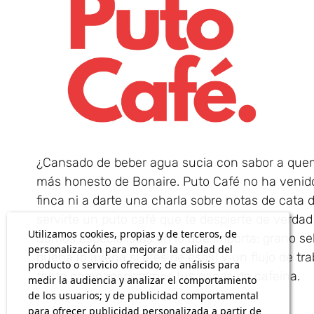
¿Cansado de beber agua sucia con sabor a que
más honesto de Bonaire. Puto Café no ha venido a
finca ni a darte una charla sobre notas de cata 
servirte un puto café que te despierte de verdad 
Utilizamos cookies, propias y de terceros, de
Somos especialistas en lo que importa: grano se
personalización para mejorar la calidad del
buena (o avena si eres de esos) y un flujo de tr
producto o servicio ofrecido; de análisis para
tanto como respetamos tus ganas de cafeína.
medir la audiencia y analizar el comportamiento
de los usuarios; y de publicidad comportamental
para ofrecer publicidad personalizada a partir de