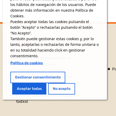
los hábitos de navegación de los usuarios. Puede
obtener más información en nuestra Política de
Cookies.
Puedes aceptar todas las cookies pulsando el
botón “Acepto” o rechazarlas pulsando el botón
“No Acepto”.
También puede gestionar estas cookies y, por lo
tanto, aceptarlas o rechazarlas de forma unitaria o
en su totalidad haciendo click en gestionar
Tu Centro Comercial en
consentimiento.
Valencia. Se encuentra en el
Política de cookies
corazón de todxs lxs
Po
valencianos. Un espacio
renovado con las marcas que
Gestionar consentimiento
más te gustan, tu
hipermercado favorito y
Aceptar todas
No acepto
parking gratis. ¡Un centro para
todxs!