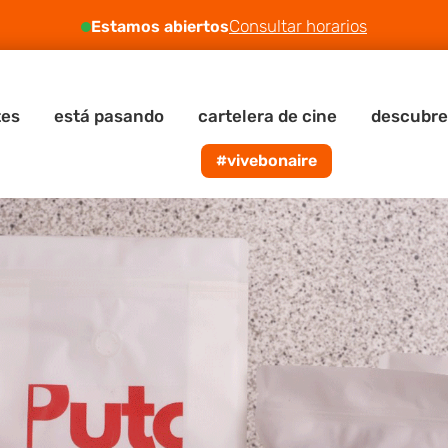
Consultar horarios
Estamos abiertos
tes
está pasando
cartelera de cine
descubre
#vivebonaire