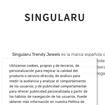
Singularu Trendy Jewels
es la marca española d
precios asequibles que enamora al mundo. Tod
Utilizamos cookies, propias y de terceros, de
fabricamos collares, pendientes, anillos y pulse
personalización para mejorar la calidad del
tendencia del momento para tu día a día. El regal
producto o servicio ofrecido; de análisis para
perfecta.
medir la audiencia y analizar el comportamiento
de los usuarios; y de publicidad comportamental
para ofrecer publicidad personalizada a partir de
los hábitos de navegación de los usuarios. Puede
obtener más información en nuestra Política de