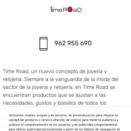
962 955 690
Time Road, un nuevo concepto de joyería y
relojería. Siempre a la vanguardia de la moda del
sector de la joyería y relojería, en Time Road se
encuentran productos que se ajustan a las
necesidades, gustos y bolsillos de todos los
públicos. Con un moderno e impecable concepto
Utilizamos cookies, propias y de terceros, de personalización para mejorar la
arquitectónico y de diseño interior, todos sus
calidad del producto o servicio ofrecido; de análisis para medir la audiencia y
analizar el comportamiento de los usuarios; y de publicidad comportamental
espacios muestran una personalidad propia que
para ofrecer publicidad personalizada a partir de los hábitos de navegación de